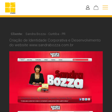
Cliente:
Sandra Bozza - Curitiba - PR
Criação de Identidade Corporativa e Desenvolvimento
do website www.sandrabozza.com.br