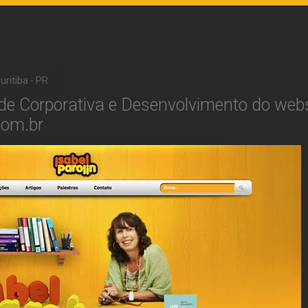
uritiba - PR
ade Corporativa e Desenvolvimento do webs
com.br