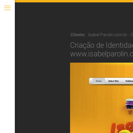
Cliente:
Isabel Parolin.com.br - C
Criação de Identid
www.isabelparolin.