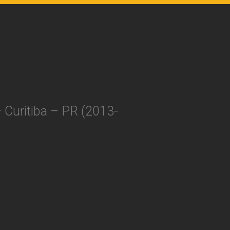
Curitiba – PR (2013-