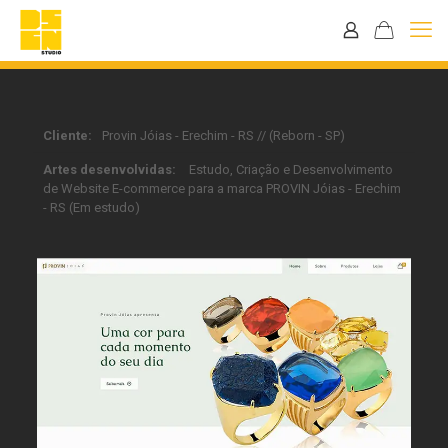
Cliente:
Provin Jóias - Erechim - RS // (Reborn - SP)
Artes desenvolvidas:
Estudo, Criação e Desenvolvimento
de Website E-commerce para a marca PROVIN Jóias - Erechim
- RS (Em estudo)