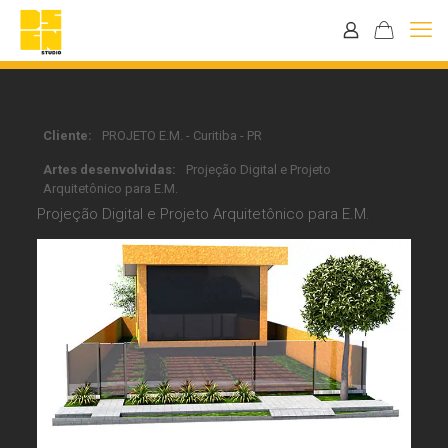
Cliente:
PROJETO E.M. - Curitiba - PR
Artes desenvolvidas:
Projeção Digital e Projeto
Arquitetônico para E.M.
Projeção Digital e Projeto Arquitetônico para E.M.