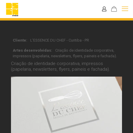
Cliente:
L'ESSENCE DU CHEF - Curitiba - PR
Artes desenvolvidas:
Criação de identidade corporativa,
impressos (papelaria, newsletters, flyers, paineis e fachada).
Criação de identidade corporativa, impressos
(papelaria, newsletters, flyers, paineis e fachada).