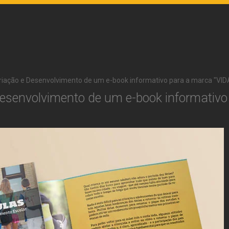
riação e Desenvolvimento de um e-book informativo para a marca "VID
Desenvolvimento de um e-book informativ