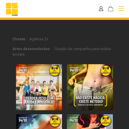
Cliente:
Agência Z+
Artes desenvolvidas:
Criação de campanha para mídias
sociais.