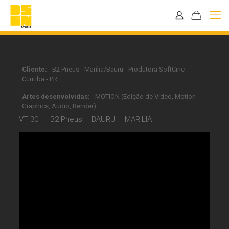
Cliente:
B2 Pneus - Marília/Bauru - Produtora SoftCine -
Curitiba - PR
Artes desenvolvidas:
MOTION (Edição de Video, Motion
Graphics, Audio, Render)
VT 30″ – B2 Pneus – BAURU – MARILIA